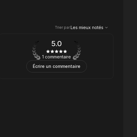
,
Les mieux notés
Sort
Les mieux notés
Trier par
:
5.0
1 commentaire
Écrire un commentaire