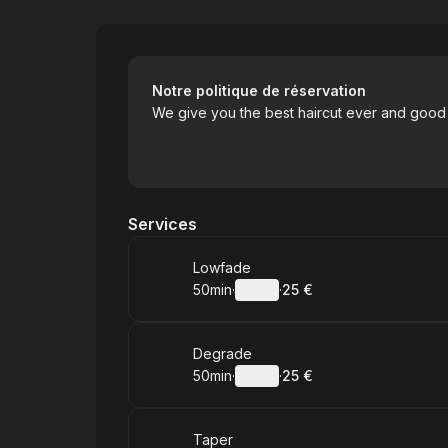
Ray_supercuts
Notre politique de réservation
We give you the best haircut ever and good
Services
Réserver
Lowfade
50min
·
Détails
·
25 €
.
Durée de l'appel
.
Prix
:
:
Réserver
Degrade
50min
·
Détails
·
25 €
.
Durée de l'appel
.
Prix
:
:
Réserver
Taper