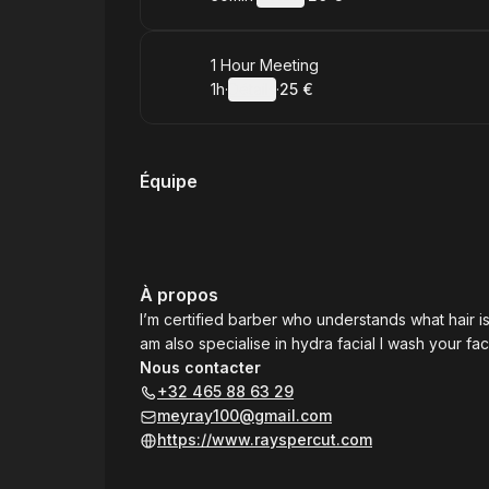
.
Durée de l'appel
.
Prix
:
:
Réserver
1 Hour Meeting
1h
·
Détails
·
25 €
.
Durée de l'appel
.
Prix
:
:
Équipe
À propos
I’m certified barber who understands what hair is 
am also specialise in hydra facial I wash your f
Nous contacter
+32 465 88 63 29
meyray100@gmail.com
https://www.rayspercut.com