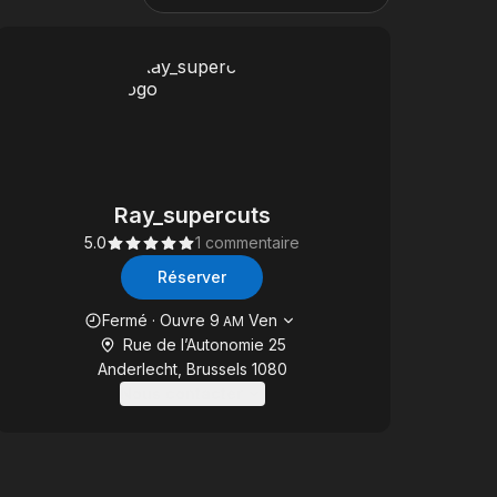
Ray_supercuts
5.0
1 commentaire
Réserver
Heures d'ouverture
Fermé
·
Ouvre
9
Ven
AM
Rue de l’Autonomie 25
Anderlecht, Brussels 1080
Nous contacter