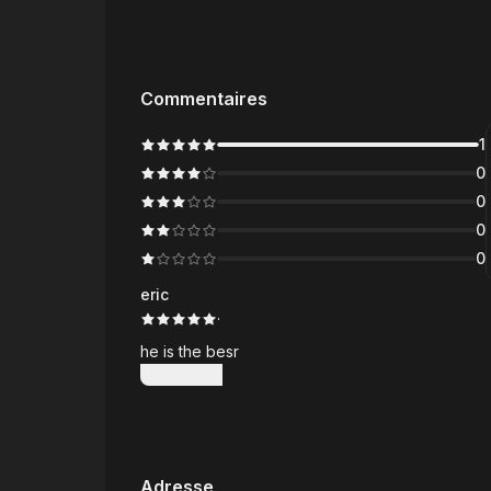
Commentaires
1
0
0
0
0
eric
·
he is the besr
Afficher plus
Adresse